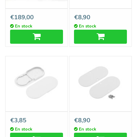
Couverture C9 ClickDessus
HALUX23 embouts
€189,00
€8,90
Noir - Rouleau de 20 mètres
métalliques pour couvercle
En stock
En stock
plat C9, Jeu de deux pièces
HALUX23 Embouts en ABS
HALUX23 embouts
€3,85
€8,90
pour couvercle rond D9, Jeu
métalliques pour couvercle
En stock
En stock
de deux pièces
rond D9, Jeu de deux pièces