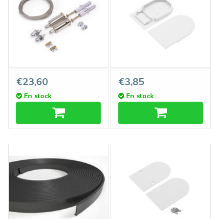
Système de suspension par
HALUX23 ABS eindkappen
€23,60
€3,85
câble en acier - longueur de
voor Vlakke Cover C9, Set
En stock
En stock
1,5 ou 3 mètres
van twee stuks