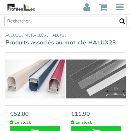
ACCUEIL
/
MOTS-CLÉS
/
HALUX23
Produits associés au mot-clé HALUX23
HALUX Profilé LED
Couvercle C9 ClickDessus
€52,00
€11,90
suspendu 23mm 1m-2m
longueur 1m ou 2m
En stock
En stock