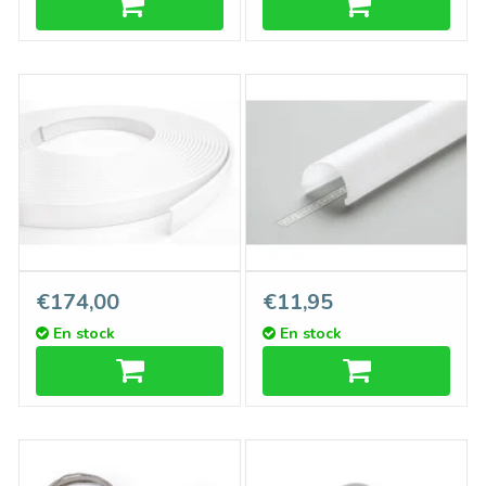
Cover C9 ClickDessus Blanc
Couvercle D9 ClickOver
€174,00
€11,95
laiteux - Rouleau de 20
semi-circulaire blanc laiteux
En stock
En stock
mètres
en longueurs de 1m ou 2m