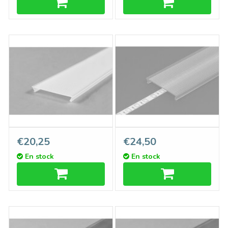
Couvercle C10 Opale
Couvercle C10 Pro Haute
€20,25
€24,50
CliquerDessus, longueur 1m
Performance
En stock
En stock
ou 2m
CliquerDessus, longueur 1m
ou 2m