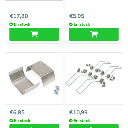
Couvercle C10 ClickDessus
Embouts LUMAX503,
€17,80
€5,95
Aluminium, longueur 1m ou
Plastique, Ensemble de
En stock
En stock
2m
deux
Supports LUMAX503,
Support Type `LX' Ressort -
€6,85
€10,99
ensemble de 2 pièces
4 pièces
En stock
En stock