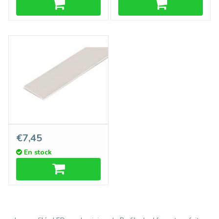
Plaque d'insertion en
€7,45
aluminium pour bande LED,
En stock
longueur 1m ou 2m vr
LUMAX