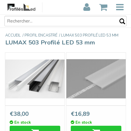
ACCUEIL
/
PROFIL ENCASTRÉ
/
LUMAX 503 PROFILÉ LED 53 MM
LUMAX 503 Profilé LED 53 mm
LUMAX503 Profilé Led
Couvercle C10 Basic Blanc
€38,00
€16,89
encastré 53mm 1m-2m
Opale CliquerDessus,
En stock
En stock
longueur 1m ou 2m