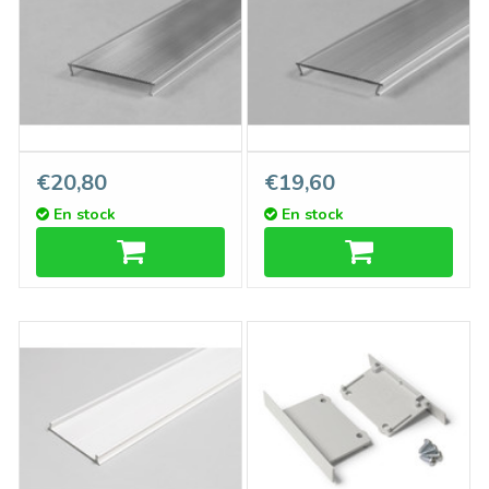
Couvercle C10 Spot 60°
Couvercle C10 Extensif
€20,80
€19,60
CliquerDessus, longueur 1m
110° CliquerDessus,
En stock
En stock
ou 2m
longueur 1m ou 2m