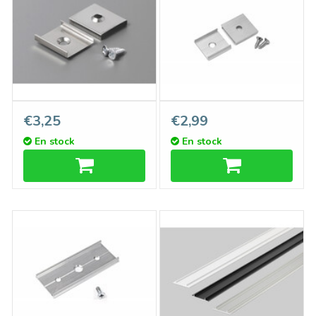
Support Type `Y` Cône
Support Type `T` Aluminium
€3,25
€2,99
Flexible Inox
massif
En stock
En stock