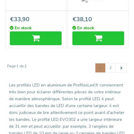
Profilé LED d'angle de 135°
Raccord d'angle 90°
€33,90
€38,10
pour EVO302
intérieur pour profilé LED
En stock
En stock
d'angle EVO302
Page 1 de 2
1
2
Les profilés LED en aluminium de ProfilesLed.fr conviennent
très bien pour éclairer différentes pièces de votre intérieur
de manière atmosphérique. Selon le profilé LED, il peut
accueillir des bandes de LED d'une certaine largeur, il est
donc judicieux de lire attentivement ce point avant d'acheter
les bandes. Le profilé LED EVO302 a une largeur intérieure
de 31 mm et peut accueillir, par exemple, 3 rangées de
bandes LED de 10 mm de large ou 2 rangées de bandes LED