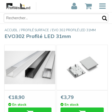
ACCUEIL
/
PROFILÉ SURFACE
/
EVO 302 PROFILÉ LED 31MM
EVO302 Profilé LED 31mm
EVO302 31mm Profilé Led
Embouts EVO302, ensemble
€18,90
€3,79
en saillie 1m-2m
de deux
En stock
En stock