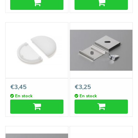
Couvercle D9 embouts
Support Type `Y` Flexible
€3,45
€3,25
d'arceau, blanc laiteux
Inox
En stock
En stock
translucide, ensemble de
deux