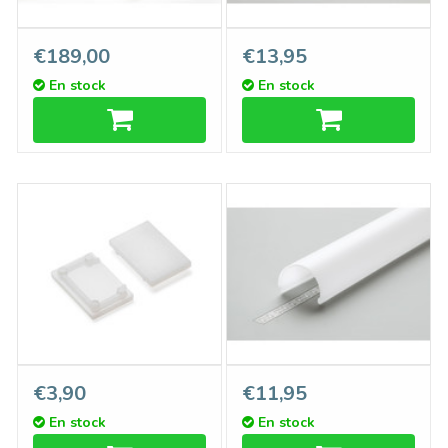
Couverture C9 ClickDessus
Cover E9 milky white cap en
€189,00
€13,95
Noir - Rouleau de 20 mètres
1m ou 2m de long
En stock
En stock
*E9* embouts spéciaux,
Couvercle D9 ClickOver
€3,90
€11,95
blanc laiteux translucide,
semi-circulaire blanc laiteux
En stock
En stock
ensemble de deux
en longueurs de 1m ou 2m