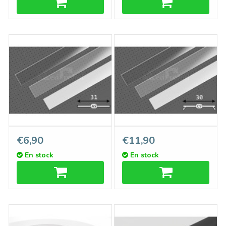
GlissCôté A9 en longueur
Couvercle C9 ClickDessus
€6,90
€11,90
de 1m ou 2m
longueur 1m ou 2m
En stock
En stock