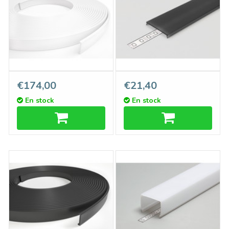
Cover C9 ClickDessus Blanc
Cover C9 ClickDessus Noir
€174,00
€21,40
laiteux - Rouleau de 20
en longueurs de 1m ou 2m
En stock
En stock
mètres