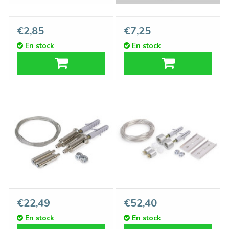
Plaque de raccordement
Couvercle en aluminium
€2,85
€7,25
Type `T` Aluminium massif
pour les profils arrière EVO
En stock
En stock
1m-2m
Système de suspension par
Système de suspension par
€22,49
€52,40
câble d'acier
câble d'acier avec passage
En stock
En stock