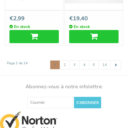
Embouts PLEX12 CL,
Profilé LED PLEX12 CL mm
€2,99
€19,40
ensemble de deux
pour montage en surface 2
En stock
En stock
m
Page 1 de 14
1
2
3
4
5
14
Abonnez-vous à notre infolettre:
S'ABONNER