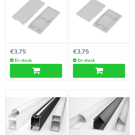
Embouts LUVAR pour
Embouts LUVAR pour
€3,75
€3,75
couvercle E9, lot de deux
couvercles A9 et C9, lot de
En stock
En stock
deux