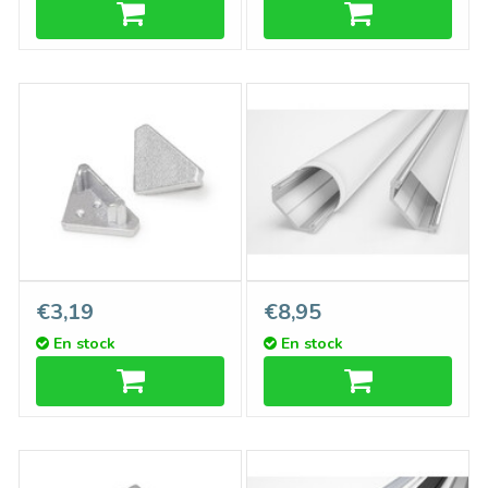
Embouts TRIAD, Ensemble
TRIAD 10mm Profile LED
€3,19
€8,95
de deux pour couvercle plat
Surface 1m-2m
En stock
En stock
B