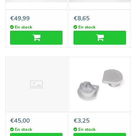
LUVAR-UL Profilé LED 31
ANGLE12 DUO Profilé LED
€49,99
€8,65
mm Suspendu 1m-2m
de surface 12mm 1m-2m
En stock
En stock
Frais de retour
Embouts TRIAD, set de
€45,00
€3,25
deux pour le couvercle rond
En stock
En stock
D