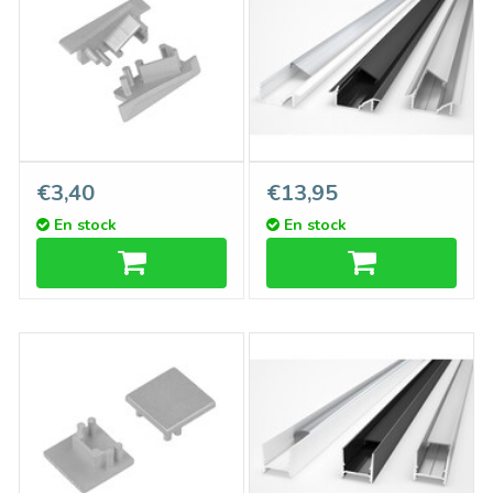
Embouts AXON10,
AXON 10 Profilé LED
€3,40
€13,95
ensemble de deux
encastré mm 2 m
En stock
En stock