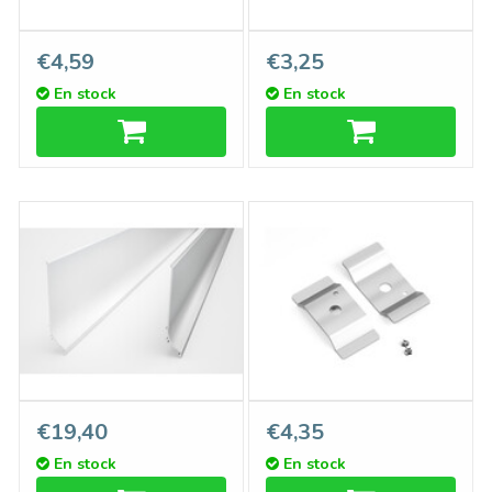
Raccord PLINTO 180º
Embouts PLINTO, ensemble
€4,59
€3,25
de deux
En stock
En stock
PLINTO Profilé – Plinthe
Support LUVAR pour câble
€19,40
€4,35
aluminium en saillie 1 m – 2
en acier
En stock
En stock
m