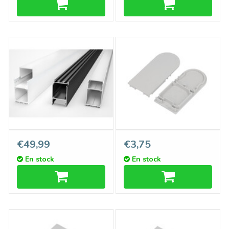
LUVAR Profilé LED 31 mm
Embouts LUVAR pour
€49,99
€3,75
en saillie / suspendu 1 m – 2
couvercle D9, lot de deux
En stock
En stock
m