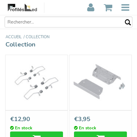
ACCUEIL
/
COLLECTION
Collection
Support type 'LX ' V2 à
Embouts pour profilé LED
€12,90
€3,95
ressort – Ensemble de 4 ou
LUMAX503 RS. Ensemble
En stock
En stock
40 pièces
de deux