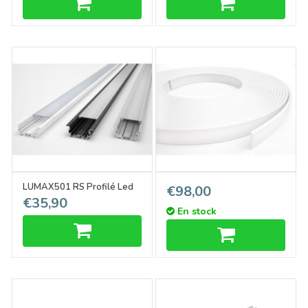
LUMAX501 RS Profilé Led
Cover C3 ClickDessus Blanc
€98,00
€35,90
encastré 53mm 1m-2m
laiteux - Rouleau de 20
En stock
mètres