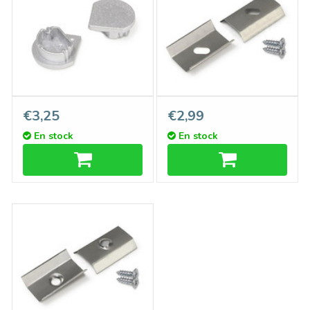
Embouts TRIAD, set de
Support Type U6 Flexible
€3,25
€2,99
deux pour le couvercle rond
Inox
En stock
En stock
D