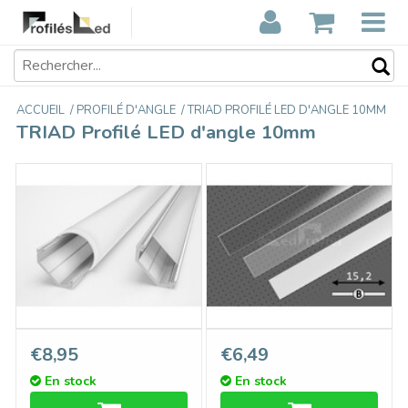
ACCUEIL
/
PROFILÉ D'ANGLE
/
TRIAD PROFILÉ LED D'ANGLE 10MM
TRIAD Profilé LED d'angle 10mm
TRIAD 10mm Profile LED
Couvercle B GlisserCôté en
€8,95
€6,49
Surface 1m-2m
longueur de 1m ou 2m
En stock
En stock