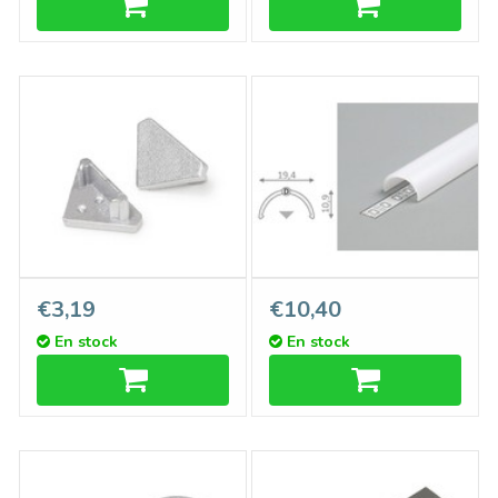
Embouts TRIAD, Ensemble
Cover D ClickOver capot
€3,19
€10,40
de deux pour couvercle plat
semi-circulaire blanc laiteux
En stock
En stock
B
en longueurs de 1m ou 2m