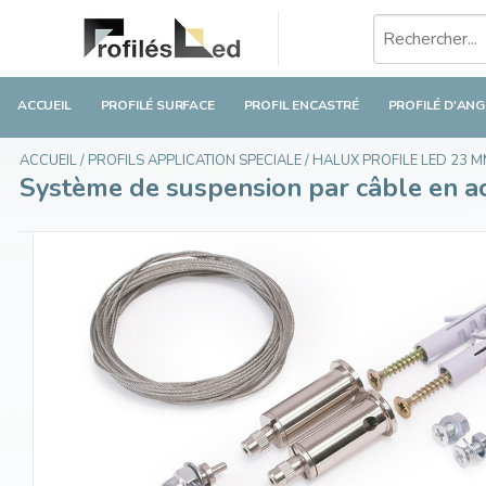
Système de suspension par câble en acier - lo
€23,60
En stock
Taxes incluses
ACCUEIL
PROFILÉ SURFACE
PROFIL ENCASTRÉ
PROFILÉ D'ANG
ACCUEIL
/
PROFILS APPLICATION SPECIALE
/
HALUX PROFILE LED 23 
Système de suspension par câble en ac