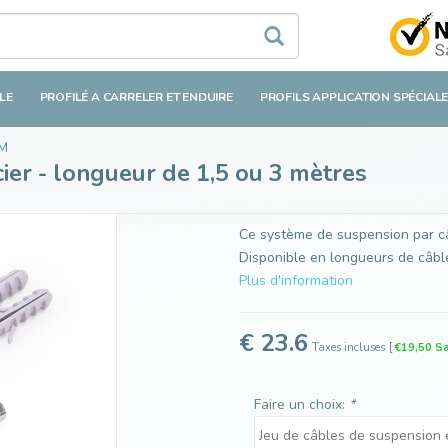
ngueur de 1,5 ou 3 mètres
LE
PROFILÉ A CARRELER ET ENDUIRE
PROFILS APPLICATION SPÉCIAL
MM
ier - longueur de 1,5 ou 3 mètres
Ce système de suspension par câ
Disponible en longueurs de câble
Plus d'information
€ 23.6
Taxes incluses
[
€19,50 S
Faire un choix:
*