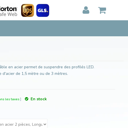
Ajouter au panier
MON PANIER
0
Articles)
E
AFFICHER
PAIEMENT
ble en acier permet de suspendre des profilés LED.
 d'acier de 1,5 mètre ou de 3 mètres.
En stock
ans les taxes
]