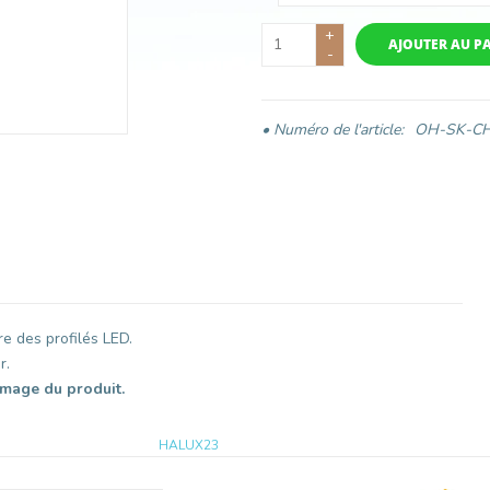
+
AJOUTER AU P
-
• Numéro de l'article:
OH-SK-C
e des profilés LED.
r.
image du produit.
HALUX23