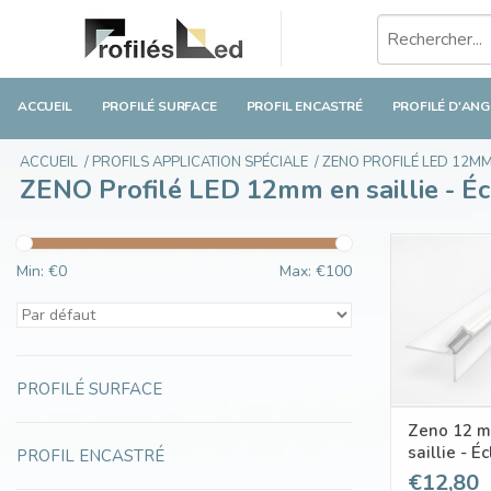
ACCUEIL
PROFILÉ SURFACE
PROFIL ENCASTRÉ
PROFILÉ D'ANG
ACCUEIL
/
PROFILS APPLICATION SPÉCIALE
/
ZENO PROFILÉ LED 12M
ZENO Profilé LED 12mm en saillie - Écl
Min: €
0
Max: €
100
PROFILÉ SURFACE
Zeno 12 m
saillie - É
PROFIL ENCASTRÉ
du plafon
€12,80