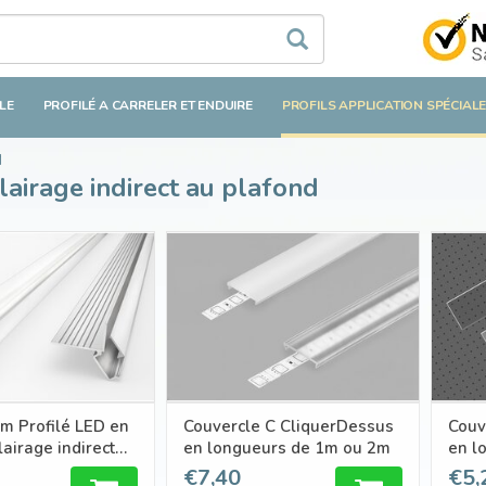
LE
PROFILÉ A CARRELER ET ENDUIRE
PROFILS APPLICATION SPÉCIAL
M
airage indirect au plafond
m Profilé LED en
Couvercle C CliquerDessus
Couvercl
clairage indirect
en longueurs de 1m ou 2m
en l
d
€7,40
€5,