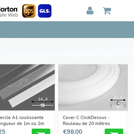
MON PANIER
0
Articles)
E
AFFICHER
PAIEMENT
e A1 coulissante
Cover C ClickDessus -
ongueur de 1m ou 2m
Rouleau de 20 mètres
25
€98,00