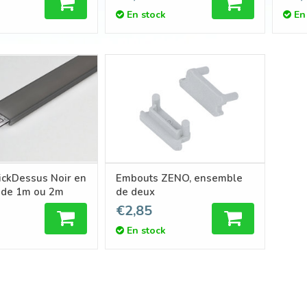
En stock
En
ickDessus Noir en
Embouts ZENO, ensemble
 de 1m ou 2m
de deux
€2,85
En stock