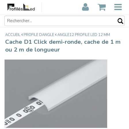
Cache D1 Click demi-ronde, cache de
€6,95
1 m ou 2 m de longueur
Taxes incluses
ACCUEIL
PROFILE DANGLE
ANGLE12 PROFILE LED 12 MM
Cache D1 Click demi-ronde, cache de 1 m
ou 2 m de longueur