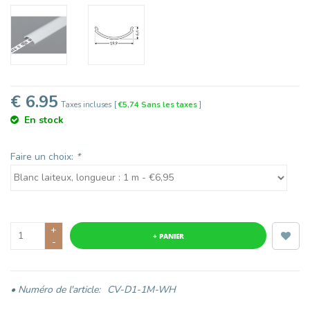
€ 6.95
Taxes incluses
[
€5,74 Sans les taxes
]
En stock
Faire un choix:
*
+
+ PANIER
-
• Numéro de l'article:
CV-D1-1M-WH