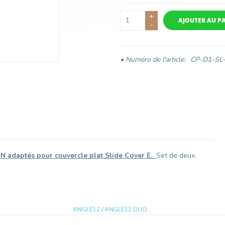
+
AJOUTER AU P
-
• Numéro de l'article:
CP-D1-SL
N adaptés pour couvercle plat Slide Cover E.
Set de deux.
ANGLE12
/
ANGLE12 DUO