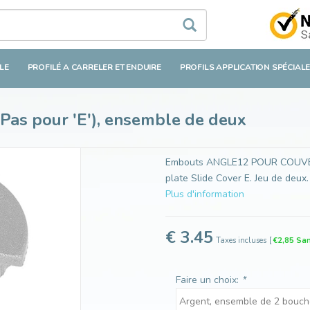
E'), ensemble de deux
LE
PROFILÉ A CARRELER ET ENDUIRE
PROFILS APPLICATION SPÉCIAL
s pour 'E'), ensemble de deux
Embouts ANGLE12 POUR COUVER
plate Slide Cover E. Jeu de deux.
Plus d'information
€ 3.45
Taxes incluses
[
€2,85 San
Faire un choix:
*