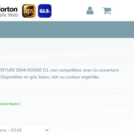
Ajouter au panier
MON PANIER
0
Articles)
E
AFFICHER
PAIEMENT
TURE DEMI-RONDE D1, non compatibles avec la couverture
 Disponibles en gris, blanc, noir ou couleur argentée.
s les taxes
]