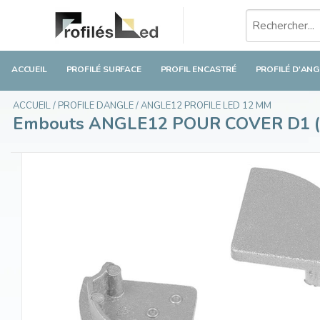
Embouts ANGLE12 POUR COVER D1 (Pas pour '
€3,45
Taxes incluses
ACCUEIL
PROFILÉ SURFACE
PROFIL ENCASTRÉ
PROFILÉ D'ANG
ACCUEIL
/
PROFILE DANGLE
/
ANGLE12 PROFILE LED 12 MM
Embouts ANGLE12 POUR COVER D1 (Pa