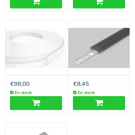
Cover C3 ClickDessus Blanc
Cover C3 ClickDessus Noir
€98,00
€8,45
laiteux - Rouleau de 20
en longueurs de 1m ou 2m
En stock
En stock
mètres