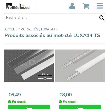
ACCUEIL
/
MOTS-CLÉS
/
LUXA14 TS
Produits associés au mot-clé LUXA14 TS
Couvercle B GlisserCôté en
Cover C3 ClickDessus en
€6,49
€8,00
longueur de 1m ou 2m
longueurs de 1m ou 2m
En stock
En stock