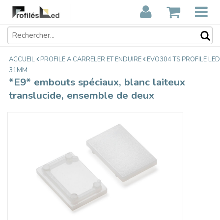
*E9* embouts spéciaux, blanc laiteux
€3,90
translucide, ensemble de deux
Taxes incluses
ACCUEIL
PROFILE A CARRELER ET ENDUIRE
EVO304 TS PROFILE LED
31MM
*E9* embouts spéciaux, blanc laiteux
translucide, ensemble de deux