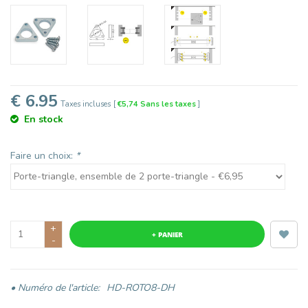
€ 6.95
Taxes incluses
[
€5,74 Sans les taxes
]
En stock
Faire un choix:
*
+
+ PANIER
-
• Numéro de l'article:
HD-ROTO8-DH