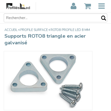
Supports ROTO8 triangle en acier
€6,95
galvanisé
Taxes incluses
ACCUEIL
PROFILE SURFACE
ROTO8 PROFILE LED 8 MM
Supports ROTO8 triangle en acier
galvanisé