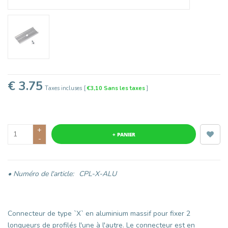
€ 3.75
Taxes incluses
[
€3,10 Sans les taxes
]
+
+ PANIER
-
• Numéro de l'article:
CPL-X-ALU
Connecteur de type `X` en aluminium massif pour fixer 2
longueurs de profilés l'une à l'autre. Le connecteur est en