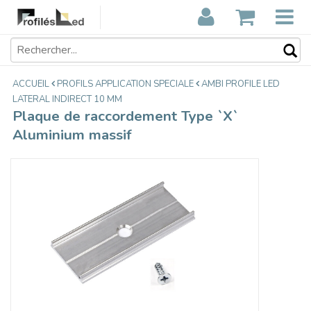
Plaque de raccordement Type `X`
€3,75
Aluminium massif
Taxes incluses
ACCUEIL
PROFILS APPLICATION SPECIALE
AMBI PROFILE LED
LATERAL INDIRECT 10 MM
Plaque de raccordement Type `X`
Aluminium massif