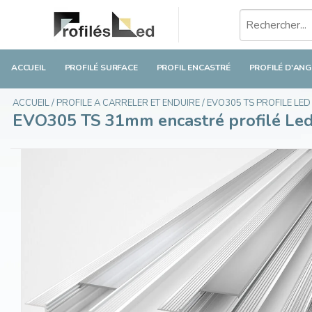
EVO305 TS 31mm encastré profilé Led 1m-2m
€25,00
En stock
Taxes incluses
ACCUEIL
PROFILÉ SURFACE
PROFIL ENCASTRÉ
PROFILÉ D'ANG
ACCUEIL
/
PROFILE A CARRELER ET ENDUIRE
/
EVO305 TS PROFILE LE
EVO305 TS 31mm encastré profilé Le