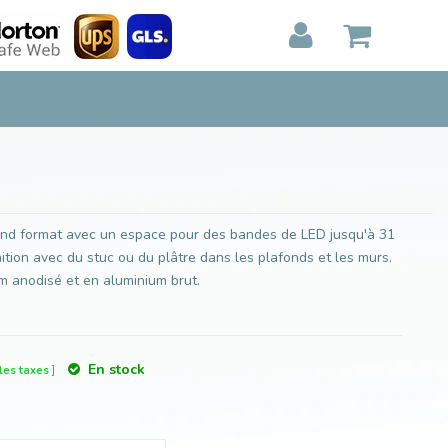
Ajouter au panier
MON PANIER
0
Articles)
E
AFFICHER
PAIEMENT
and format avec un espace pour des bandes de LED jusqu'à 31
ition avec du stuc ou du plâtre dans les plafonds et les murs.
m anodisé et en aluminium brut.
En stock
les taxes
]