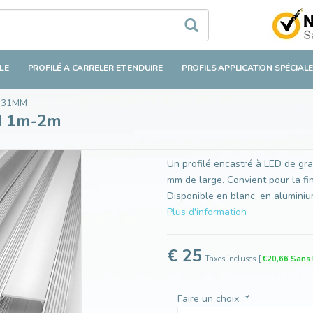
LE
PROFILÉ A CARRELER ET ENDUIRE
PROFILS APPLICATION SPÉCIAL
D 31MM
d 1m-2m
Un profilé encastré à LED de gr
mm de large. Convient pour la fin
Disponible en blanc, en aluminiu
Plus d'information
€ 25
Taxes incluses
[
€20,66 Sans 
Faire un choix:
*