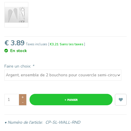
€ 3.89
Taxes incluses
[
€3,21 Sans les taxes
]
En stock
Faire un choix:
*
+
+ PANIER
-
• Numéro de l'article:
CP-SL-WALL-RND