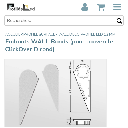
Embouts WALL Ronds (pour
€3,89
couvercle ClickOver D rond)
Taxes incluses
ACCUEIL
PROFILE SURFACE
WALL DECO PROFILE LED 12 MM
Embouts WALL Ronds (pour couvercle
ClickOver D rond)