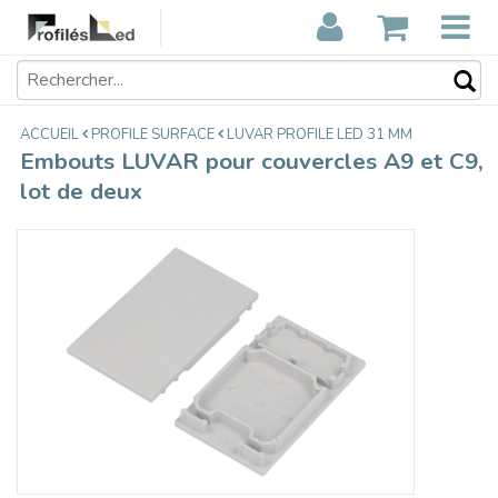
Embouts LUVAR pour couvercles A9
€3,75
et C9, lot de deux
Taxes incluses
ACCUEIL
PROFILE SURFACE
LUVAR PROFILE LED 31 MM
Embouts LUVAR pour couvercles A9 et C9,
lot de deux