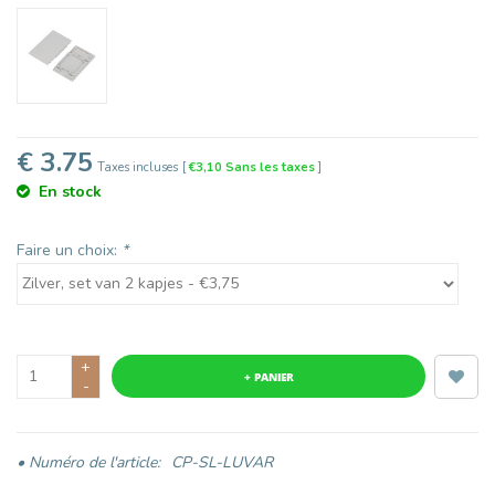
€ 3.75
Taxes incluses
[
€3,10 Sans les taxes
]
En stock
Faire un choix:
*
+
+ PANIER
-
• Numéro de l'article:
CP-SL-LUVAR