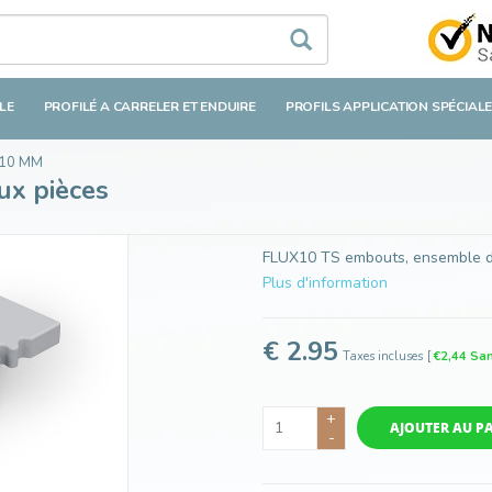
s
LE
PROFILÉ A CARRELER ET ENDUIRE
PROFILS APPLICATION SPÉCIAL
 10 MM
ux pièces
FLUX10 TS embouts, ensemble de 
Plus d'information
€ 2.95
Taxes incluses
[
€2,44 San
+
AJOUTER AU P
-