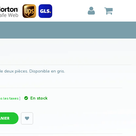
Ajouter au panier
MON PANIER
0
Articles)
E
AFFICHER
PAIEMENT
deux pièces. Disponible en gris.
En stock
s les taxes
]
ANIER