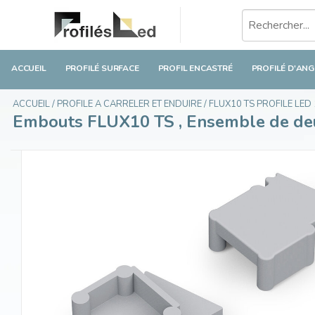
Embouts FLUX10 TS , Ensemble de deux pièce
€2,95
En stock
Taxes incluses
ACCUEIL
PROFILÉ SURFACE
PROFIL ENCASTRÉ
PROFILÉ D'ANG
ACCUEIL
/
PROFILE A CARRELER ET ENDUIRE
/
FLUX10 TS PROFILE LED
Embouts FLUX10 TS , Ensemble de de