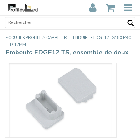
Embouts EDGE12 TS, ensemble de
€3,25
deux
Taxes incluses
ACCUEIL
PROFILE A CARRELER ET ENDUIRE
EDGE12 TS180 PROFILE
LED 12MM
Embouts EDGE12 TS, ensemble de deux