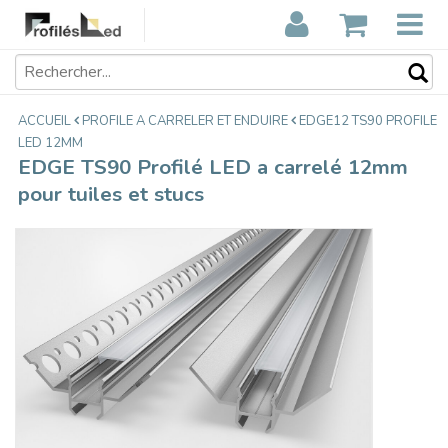
EDGE TS90 Profilé LED a carrelé
€32,00
12mm pour tuiles et stucs
Taxes incluses
ACCUEIL
PROFILE A CARRELER ET ENDUIRE
EDGE12 TS90 PROFILE
LED 12MM
EDGE TS90 Profilé LED a carrelé 12mm
pour tuiles et stucs