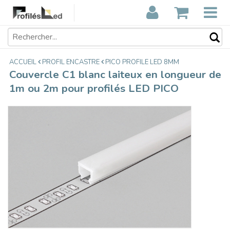
Couvercle C1 blanc laiteux en
€11,95
longueur de 1m ou 2m pour profilés
Taxes incluses
LED PICO
ACCUEIL
PROFIL ENCASTRE
PICO PROFILE LED 8MM
Couvercle C1 blanc laiteux en longueur de
1m ou 2m pour profilés LED PICO