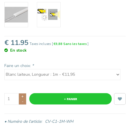
€ 11.95
Taxes incluses
[
€9,88 Sans les taxes
]
En stock
Faire un choix:
*
+
+ PANIER
-
• Numéro de l'article:
CV-C1-1M-WH