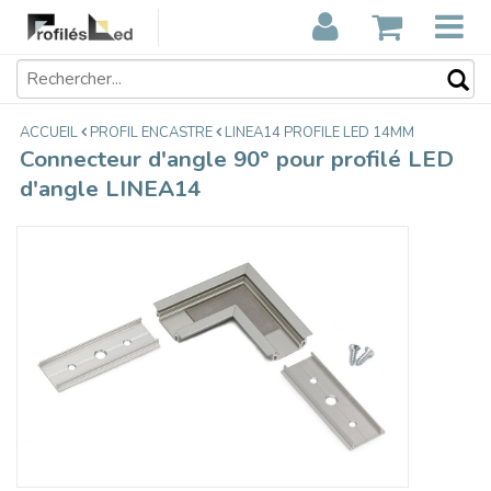
Connecteur d'angle 90° pour profilé
€12,85
LED d'angle LINEA14
Taxes incluses
ACCUEIL
PROFIL ENCASTRE
LINEA14 PROFILE LED 14MM
Connecteur d'angle 90° pour profilé LED
d'angle LINEA14