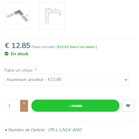
€ 12.85
Taxes incluses
[
€10,62 Sans les taxes
]
En stock
Faire un choix:
*
+
+ PANIER
-
• Numéro de l'article:
CR-L-LN14-ANO