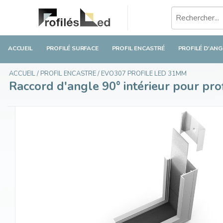
Raccord d'angle 90° intérieur pour profilé LE
€34,20
En stock
Taxes incluses
ACCUEIL
PROFILÉ SURFACE
PROFIL ENCASTRÉ
PROFILÉ D'ANG
ACCUEIL
/
PROFIL ENCASTRE
/
EVO307 PROFILE LED 31MM
Raccord d'angle 90° intérieur pour pr