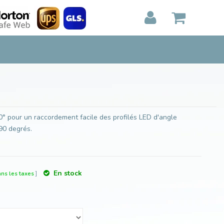
Ajouter au panier
MON PANIER
0
Articles)
E
AFFICHER
PAIEMENT
0° pour un raccordement facile des profilés LED d'angle
90 degrés.
En stock
ans les taxes
]