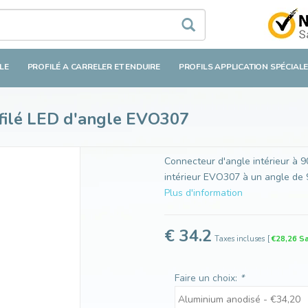
D d'angle EVO307
LE
PROFILÉ A CARRELER ET ENDUIRE
PROFILS APPLICATION SPÉCIAL
ofilé LED d'angle EVO307
Connecteur d'angle intérieur à 9
intérieur EVO307 à un angle de 
Plus d'information
€ 34.2
Taxes incluses
[
€28,26 S
Faire un choix:
*