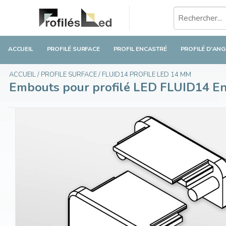
Embouts pour profilé LED FLUID14 Ensemble de
€3,49
Taxes incluses
ACCUEIL
PROFILÉ SURFACE
PROFIL ENCASTRÉ
PROFILÉ D'ANG
ACCUEIL
/
PROFILE SURFACE
/
FLUID14 PROFILE LED 14 MM
Embouts pour profilé LED FLUID14 Ens