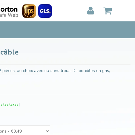
Ajouter au panier
MON PANIER
0
Articles)
E
AFFICHER
PAIEMENT
 câble
ièces, au choix avec ou sans trous. Disponibles en gris,
s les taxes
]