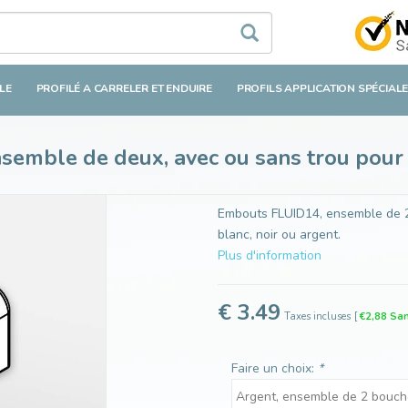
 deux, avec ou sans trou pour câble
LE
PROFILÉ A CARRELER ET ENDUIRE
PROFILS APPLICATION SPÉCIAL
emble de deux, avec ou sans trou pour
Embouts FLUID14, ensemble de 2 p
blanc, noir ou argent.
Plus d'information
€ 3.49
Taxes incluses
[
€2,88 San
Faire un choix:
*